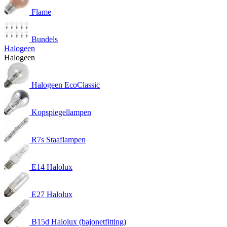
Flame
Bundels
Halogeen
Halogeen
Halogeen EcoClassic
Kopspiegellampen
R7s Staaflampen
E14 Halolux
E27 Halolux
B15d Halolux (bajonetfitting)