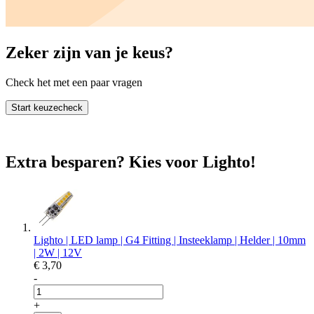
Zeker zijn van je keus?
Check het met een paar vragen
Start keuzecheck
Extra besparen? Kies voor Lighto!
Lighto | LED lamp | G4 Fitting | Insteeklamp | Helder | 10mm
| 2W | 12V
€ 3,70
-
+