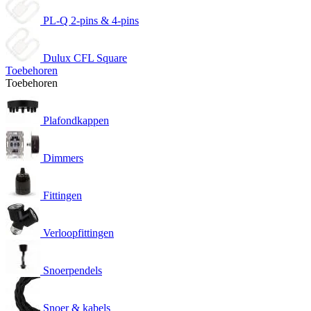
PL-Q 2-pins & 4-pins
Dulux CFL Square
Toebehoren
Toebehoren
Plafondkappen
Dimmers
Fittingen
Verloopfittingen
Snoerpendels
Snoer & kabels