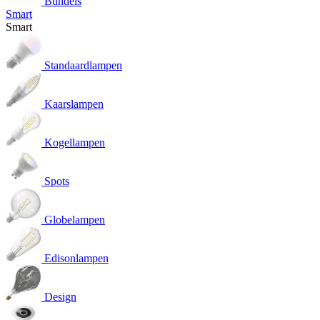
Bundels
Smart
Smart
Standaardlampen
Kaarslampen
Kogellampen
Spots
Globelampen
Edisonlampen
Design