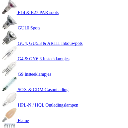
E14 & E27 PAR spots
GU10 Spots
GU4, GU5.3 & AR111 Inbouwpots
G4 & GY6,3 Insteeklampjes
G9 Insteeklampjes
SOX & CDM Gasontlading
HPL-N / HQL Ontladingslampen
Flame