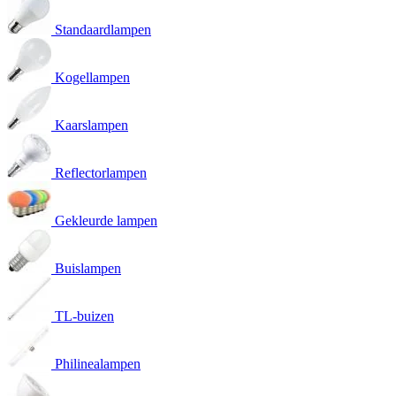
Standaardlampen
Kogellampen
Kaarslampen
Reflectorlampen
Gekleurde lampen
Buislampen
TL-buizen
Philinealampen