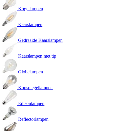
Kogellampen
Kaarslampen
Gedraaide Kaarslampen
Kaarslampen met tip
Globelampen
Kopspiegellampen
Edisonlampen
Reflectorlampen