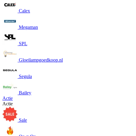
Calex
Megaman
SPL
Gloeilampgoedkoop.nl
Segula
Bailey
Actie
Actie
Sale