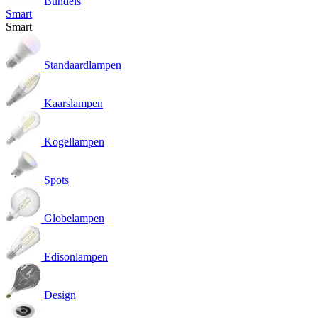
Bundels
Smart
Smart
Standaardlampen
Kaarslampen
Kogellampen
Spots
Globelampen
Edisonlampen
Design