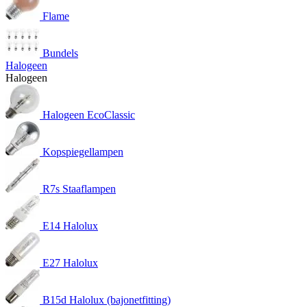
Flame
Bundels
Halogeen
Halogeen
Halogeen EcoClassic
Kopspiegellampen
R7s Staaflampen
E14 Halolux
E27 Halolux
B15d Halolux (bajonetfitting)