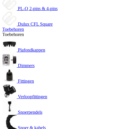
PL-Q 2-pins & 4-pins
Dulux CFL Square
Toebehoren
Toebehoren
Plafondkappen
Dimmers
Fittingen
Verloopfittingen
Snoerpendels
Snoer & kabels