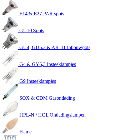
E14 & E27 PAR spots
GU10 Spots
GU4, GU5.3 & AR111 Inbouwpots
G4 & GY6,3 Insteeklampjes
G9 Insteeklampjes
SOX & CDM Gasontlading
HPL-N / HQL Ontladingslampen
Flame