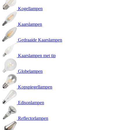
Kogellampen
Kaarslampen
Gedraaide Kaarslampen
Kaarslampen met tip
Globelampen
Kopspiegellampen
Edisonlampen
Reflectorlampen