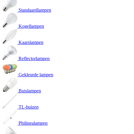
Standaardlampen
Kogellampen
Kaarslampen
Reflectorlampen
Gekleurde lampen
Buislampen
TL-buizen
Philinealampen