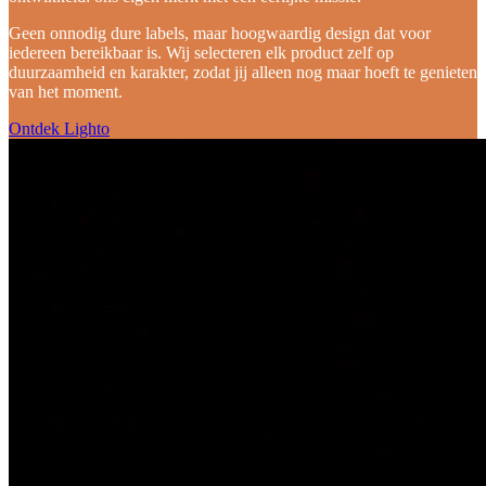
Geen onnodig dure labels, maar hoogwaardig design dat voor
iedereen bereikbaar is. Wij selecteren elk product zelf op
duurzaamheid en karakter, zodat jij alleen nog maar hoeft te genieten
van het moment.
Ontdek Lighto