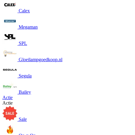
Calex
Megaman
SPL
Gloeilampgoedkoop.nl
Segula
Bailey
Actie
Actie
Sale