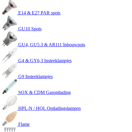
E14 & E27 PAR spots
GU10 Spots
GU4, GU5.3 & AR111 Inbouwpots
G4 & GY6,3 Insteeklampjes
G9 Insteeklampjes
SOX & CDM Gasontlading
HPL-N / HQL Ontladingslampen
Flame