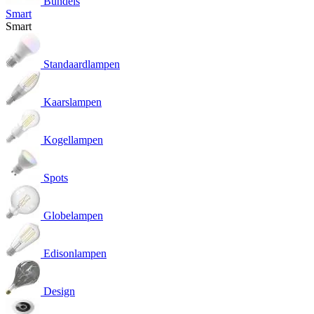
Bundels
Smart
Smart
Standaardlampen
Kaarslampen
Kogellampen
Spots
Globelampen
Edisonlampen
Design