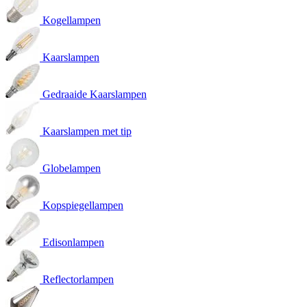
Kogellampen
Kaarslampen
Gedraaide Kaarslampen
Kaarslampen met tip
Globelampen
Kopspiegellampen
Edisonlampen
Reflectorlampen