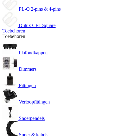
PL-Q 2-pins & 4-pins
Dulux CFL Square
Toebehoren
Toebehoren
Plafondkappen
Dimmers
Fittingen
Verloopfittingen
Snoerpendels
Snoer & kabels