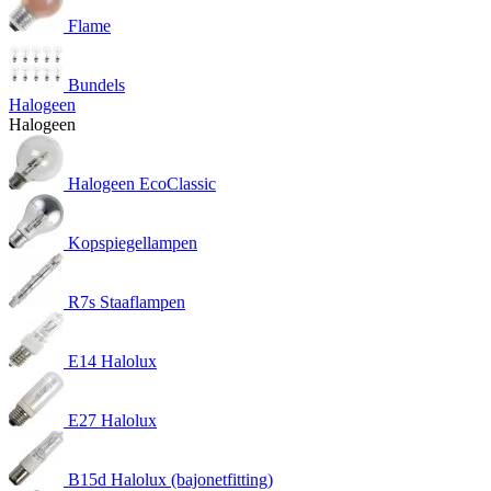
Flame
Bundels
Halogeen
Halogeen
Halogeen EcoClassic
Kopspiegellampen
R7s Staaflampen
E14 Halolux
E27 Halolux
B15d Halolux (bajonetfitting)