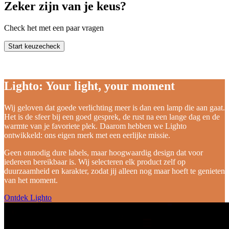
Zeker zijn van je keus?
Check het met een paar vragen
Start keuzecheck
Lighto: Your light, your moment
Wij geloven dat goede verlichting meer is dan een lamp die aan gaat.
Het is de sfeer bij een goed gesprek, de rust na een lange dag en de
warmte van je favoriete plek. Daarom hebben we Lighto
ontwikkeld: ons eigen merk met een eerlijke missie.
Geen onnodig dure labels, maar hoogwaardig design dat voor
iedereen bereikbaar is. Wij selecteren elk product zelf op
duurzaamheid en karakter, zodat jij alleen nog maar hoeft te genieten
van het moment.
Ontdek Lighto