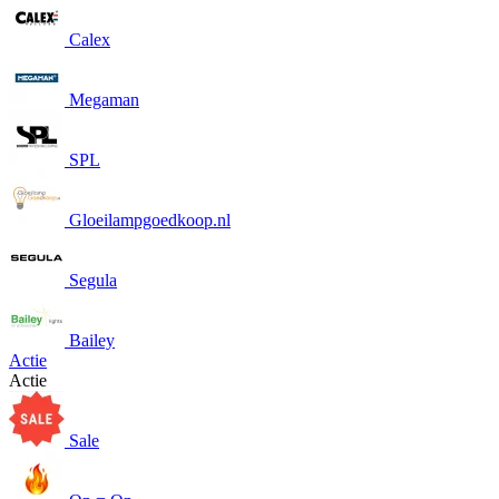
Calex
Megaman
SPL
Gloeilampgoedkoop.nl
Segula
Bailey
Actie
Actie
Sale