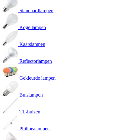
Standaardlampen
Kogellampen
Kaarslampen
Reflectorlampen
Gekleurde lampen
Buislampen
TL-buizen
Philinealampen